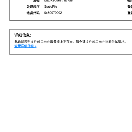
MapRequestHandler
通知
物
StaticFile
处理程序
登
0x80070002
错误代码
登
详细信息:
此错误表明文件或目录在服务器上不存在。请创建文件或目录并重新尝试请求。
查看详细信息 »