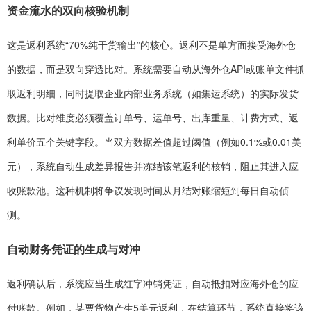
资金流水的双向核验机制
这是返利系统“70%纯干货输出”的核心。返利不是单方面接受海外仓
的数据，而是双向穿透比对。系统需要自动从海外仓API或账单文件抓
取返利明细，同时提取企业内部业务系统（如集运系统）的实际发货
数据。比对维度必须覆盖订单号、运单号、出库重量、计费方式、返
利单价五个关键字段。当双方数据差值超过阈值（例如0.1%或0.01美
元），系统自动生成差异报告并冻结该笔返利的核销，阻止其进入应
收账款池。这种机制将争议发现时间从月结对账缩短到每日自动侦
测。
自动财务凭证的生成与对冲
返利确认后，系统应当生成红字冲销凭证，自动抵扣对应海外仓的应
付账款。例如，某票货物产生5美元返利，在结算环节，系统直接将该