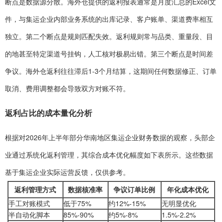
断点是数据源分散。海外仓提供的返利报表通常是月度汇总的Excel文
件，与集运企业内部业务系统的出库记录、客户账单、渠道费率相互
独立。第二个断点是规则匹配失效。返利规则常与品类、重量段、目
的地甚至特定渠道号挂钩，人工核对极易出错。第三个断点是时间差
争议。海外仓返利往往滞后1-3个月结算，这期间任何数据修正、订单
取消、费用调整都会导致双方对账不符。
返利占比的成本量化分析
根据对2026年上半年部分华南地区集运企业财务数据的观察，头部企
业通过系统化返利管理，其综合成本优化幅度如下表所示。这些数据
基于集运企业实际运营反馈，仅供参考。
返利管理方式
数据核准率
争议订单比例
年化成本优化
手工对账模式
低于75%
约12%-15%
无明显优化
半自动化脚本
85%-90%
约5%-8%
1.5%-2.2%