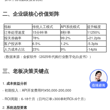
二、企业级核心价值矩阵
指标
传统人工模式
API系统模式
提升幅度
订单处理速度
15分钟/单
8秒/单
11250%
报关准确率
78%
99.2%
+21.2pts
客户投诉率
6.5%
1.2%
-5.3pts
人力成本占比
23%
9%
-14pts
（数据来源：金蚁软件《2025年代购行业数字化白皮书》）
三、老板决策关键点
1.
成本效益分析
- 初期投入：API开发费用约¥50,000-200,000
- ROI周期：6-18个月（日均订单>300单时ROI<6个月）
2.
系统选型要素