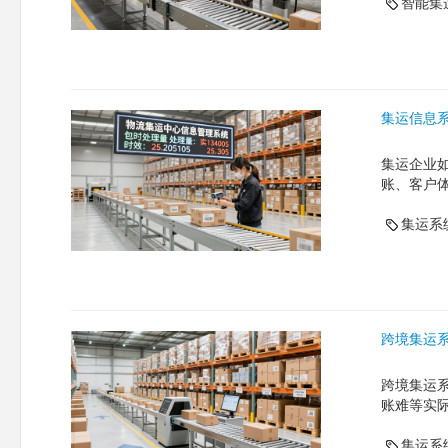
智能集
集运信息
集运企业
账、客户
集运系
跨境集运
跨境集运
账难等实
集运系