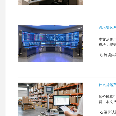
跨境集运
本文从集
模块，覆
跨境集
什么是运
运价试算
费。本文
运价试