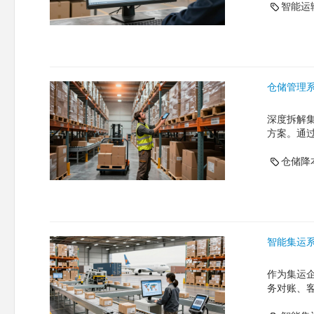
智能运
仓储管理
深度拆解
方案。通
仓储降
智能集运
作为集运
务对账、