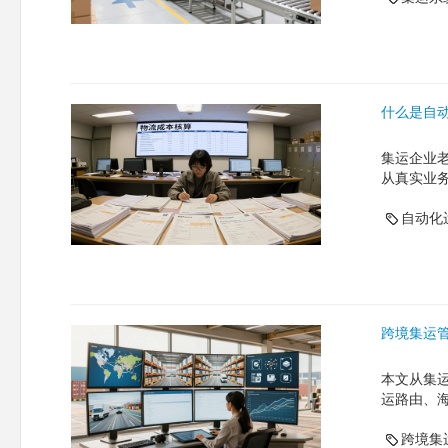
什么是自
集运企业
从真实业
自动化
跨境集运
本文从集
运路由、
跨境集