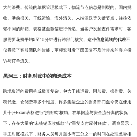
大的浪费。传统的单据管理模式下，物流节点信息是割裂的。国内揽
收、港前报关、干线运输、海外清关、末端派送等关键节点，往往依
赖不同的邮箱、表格甚至微信进行传递。当客户发起查件需求时，客
服需要花费平均5至15分钟进行跨部门核实。这种
信息流转的代差
不
仅吞噬了客服团队的效能，更频繁引发了因回复不及时带来的客户投
诉与订单流失。
黑洞三：财务对账中的糊涂成本
跨境集运的费用构成极其复杂，包含干线运费、附加费、操作费、关
税代缴、仓储费等多个维度。许多集运企业的财务部门至今仍在使用
几十张Excel表格进行“拼图式”核销。在单据流与资金流分离的状况
下，存在大量的“未核销应收账款”与“重复支付应付账款”。调查显示，
手工对账模式下，财务人员每月至少有三分之一的时间在处理差异排