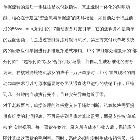
单据流转的最后一步往往是收付款确认。真正业财一体化的对账功
能，核心在于建立“资金流与单据流”的闭环校验。如目前处于行业前
沿的56sys.com所采用的T7自动财务对账引擎，它的逻辑并不是简单
的匹配金额，而是通过智能算法对银行流水、第三方支付账单与系统
内的应收应付单据进行多维度穿透式核销。T7引擎能够处理复杂的“部
分付款”、“超额付款”以及“合并付款”场景，并自动生成标准化的财务
凭证。在核对跨境物流涉及的成千上万张单据时，T7引擎展现出的自
动勾单技术可以将原本需要财务团队通宵达旦进行的核销工作，压缩
到几十分钟内自动执行完毕，且账实差异率趋近于零。
对于老板而言，单据管理的终极意义在于辅助判断。结算模块需要提
供多维度的利润报表。不再是等到月底才算出盈亏，而是支持按“单单
核”的实时视图。每一票货在签收、录入所有成本与收入后，系统应立
即计算出这票货的毛利率。同时，系统必须能实时生成按销售员、按