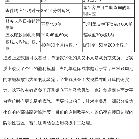
率
8%
0.5%以下
降至客户可自助查询的即
查件响应平均时长
8至10分钟每次
时响应
财务人均日核销运
不足150单
T7引擎支撑下突破1000单
单量
应收账款回收周期
平均45至60天
缩减至30天以内
客服人均维护客户
40至60个月结客户
提升至150至200个客户
量
通过上述数据可以看出，单据数字化的意义不只是裁员或减负。它实
质上改变了企业的盈利模型。当制单边际成本趋近于零，当对账周期
的缩短释放出大量的现金流，企业就具备了大规模吞吐订单的硬实
力。这不仅有效避免了旺季爆仓下的经营风险，也让集运商在面对平
台竞价时有更充足的底气。需要指出的是，针对南美及非洲部分极为
小众的内部陆路运输环节，目前的通用数字化方案仍存在接口适配的
阶段性盲区，暂时还需结合通用模板手工处理。