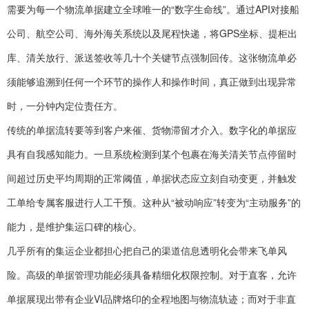
需要为每一个物流单据建立全球唯一的“数字生命线”。通过API对接船
公司、航空公司、海外海关系统以及尾程快递，将GPS坐标、提柜出
库、清关放行、派送签收等几十个关键节点强制回传。这张物流单必
须能够追溯到任何一个环节的操作人和操作时间，真正做到出现异常
时，一分钟内定位责任方。
传统的单据流转要等到客户来催、货物滞留才介入。数字化的单据应
具有自我感知能力。一旦系统检测到某个包裹在海关清关节点停留时
间超过历史平均周期的正常阈值，单据状态应立刻自动变更，并触发
工单给专属客服进行人工干预。这种从“被动响应”转变为“主动服务”的
能力，是维护集运口碑的核心。
几乎所有的集运企业都担心把自己的渠道信息透明化会带来飞单风
险。高级的单据管理功能必须具备精细化权限控制。对于直客，允许
单据展现出带有企业VI品牌烙印的全程地图与物流轨迹；而对于非直