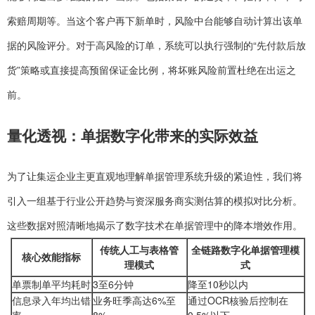
索赔周期等。当这个客户再下新单时，风险中台能够自动计算出该单
据的风险评分。对于高风险的订单，系统可以执行强制的“先付款后放
货”策略或直接提高预留保证金比例，将坏账风险前置杜绝在出运之
前。
量化透视：单据数字化带来的实际效益
为了让集运企业主更直观地理解单据管理系统升级的紧迫性，我们将
引入一组基于行业公开趋势与资深服务商实测估算的模拟对比分析。
这些数据对照清晰地揭示了数字技术在单据管理中的降本增效作用。
传统人工与表格管
全链路数字化单据管理模
核心效能指标
理模式
式
单票制单平均耗时
3至6分钟
降至10秒以内
信息录入年均出错
业务旺季高达6%至
通过OCR核验后控制在